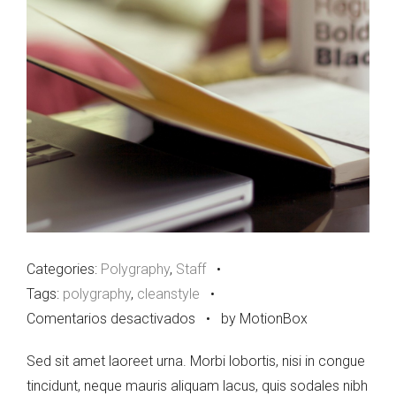
Categories:
Polygraphy
,
Staff
•
Tags:
polygraphy
,
cleanstyle
•
en
Comentarios desactivados
•
by MotionBox
Image
Sed sit amet laoreet urna. Morbi lobortis, nisi in congue
Post
tincidunt, neque mauris aliquam lacus, quis sodales nibh