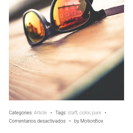
Categories:
Article
•
Tags:
staff
,
color
,
pure
•
en
Comentarios desactivados
•
by MotionBox
Another