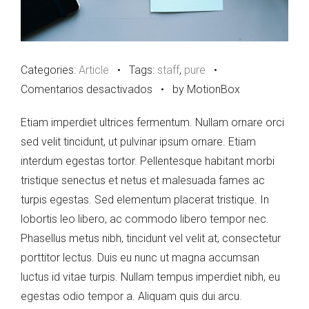
Categories:
Article
•
Tags:
staff
,
pure
•
en
Comentarios desactivados
•
by MotionBox
Horizontal
Etiam imperdiet ultrices fermentum. Nullam ornare orci
Image
sed velit tincidunt, ut pulvinar ipsum ornare. Etiam
interdum egestas tortor. Pellentesque habitant morbi
tristique senectus et netus et malesuada fames ac
turpis egestas. Sed elementum placerat tristique. In
lobortis leo libero, ac commodo libero tempor nec.
Phasellus metus nibh, tincidunt vel velit at, consectetur
porttitor lectus. Duis eu nunc ut magna accumsan
luctus id vitae turpis. Nullam tempus imperdiet nibh, eu
egestas odio tempor a. Aliquam quis dui arcu.