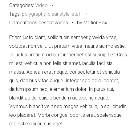
Categories:
Video
•
Tags:
polygraphy
,
cleanstyle
,
staff
•
en
Comentarios desactivados
•
by MotionBox
YouTube
Etiam justo diam, sollicitudin semper gravida vitae,
Video
volutpat non velit. Ut pretium vitae mauris ac molestie.
Post
In luctus pretium odio, ut imperdiet est suscipit et. Cras
mi est, vehicula non felis sit amet, iaculis facilisis
massa. Aenean erat neque, consectetur et vehicula
quis, dapibus vitae augue. Integer sed odio laoreet,
dictum ipsum nec, elementum dolor. In purus dui,
blandit ac dui quis, bibendum adipiscing neque.
Vivamus blandit velit nec magna vehicula, in sollicitudin
leo placerat. Morbi congue lobortis erat, scelerisque
molestie nisi cursus eget.