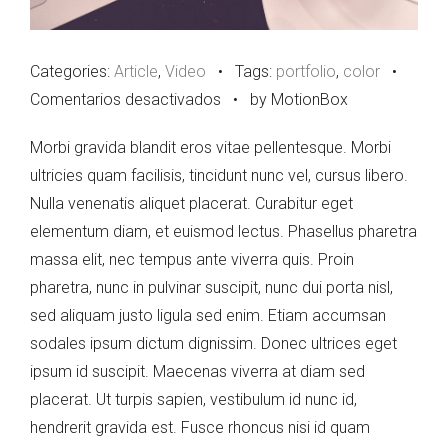
Categories:
Article
,
Video
•
Tags:
portfolio
,
color
•
en
Comentarios desactivados
•
by MotionBox
Slider
Morbi gravida blandit eros vitae pellentesque. Morbi
Post
ultricies quam facilisis, tincidunt nunc vel, cursus libero.
Nulla venenatis aliquet placerat. Curabitur eget
elementum diam, et euismod lectus. Phasellus pharetra
massa elit, nec tempus ante viverra quis. Proin
pharetra, nunc in pulvinar suscipit, nunc dui porta nisl,
sed aliquam justo ligula sed enim. Etiam accumsan
sodales ipsum dictum dignissim. Donec ultrices eget
ipsum id suscipit. Maecenas viverra at diam sed
placerat. Ut turpis sapien, vestibulum id nunc id,
hendrerit gravida est. Fusce rhoncus nisi id quam