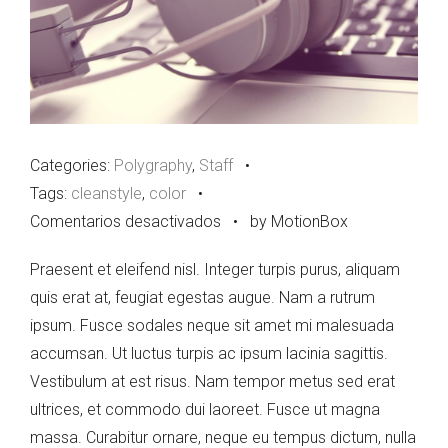
Categories:
Polygraphy
,
Staff
•
Tags:
cleanstyle
,
color
•
en
Comentarios desactivados
•
by MotionBox
Blog
Praesent et eleifend nisl. Integer turpis purus, aliquam
Post
quis erat at, feugiat egestas augue. Nam a rutrum
ipsum. Fusce sodales neque sit amet mi malesuada
accumsan. Ut luctus turpis ac ipsum lacinia sagittis.
Vestibulum at est risus. Nam tempor metus sed erat
ultrices, et commodo dui laoreet. Fusce ut magna
massa. Curabitur ornare, neque eu tempus dictum, nulla