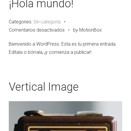
¡Hola mundo!
Categories:
Sin categoría
•
en
Comentarios desactivados
•
by MotionBox
¡Hola
Bienvenido a WordPress. Esta es tu primera entrada.
mundo!
Edítala o bórrala, ¡y comienza a publicar!.
Vertical Image