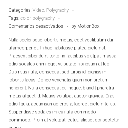
Categories:
Video
,
Polygraphy
•
Tags:
color
,
polygraphy
•
en
Comentarios desactivados
•
by MotionBox
Vertical
Nulla scelerisque lobortis metus, eget vestibulum dui
Image
ullamcorper et. In hac habitasse platea dictumst.
Praesent bibendum, tortor in faucibus volutpat, massa
odio sodales enim, eget vulputate nisi ipsum at leo.
Duis risus nulla, consequat sed turpis id, dignissim
lobortis lacus. Donec venenatis quam non pretium
hendrerit. Nulla consequat dui neque, blandit pharetra
metus aliquet id. Mauris volutpat auctor gravida. Cras
odio ligula, accumsan ac eros a, laoreet dictum tellus.
Suspendisse sodales mi eu nulla commodo
commodo. Proin at volutpat lectus, aliquet consectetur
augue.