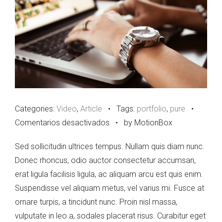
Categories:
Video
,
Article
•
Tags:
portfolio
,
pure
•
en
Comentarios desactivados
•
by MotionBox
Standard
Sed sollicitudin ultrices tempus. Nullam quis diam nunc.
Image
Donec rhoncus, odio auctor consectetur accumsan,
Post
erat ligula facilisis ligula, ac aliquam arcu est quis enim.
Suspendisse vel aliquam metus, vel varius mi. Fusce at
ornare turpis, a tincidunt nunc. Proin nisl massa,
vulputate in leo a, sodales placerat risus. Curabitur eget