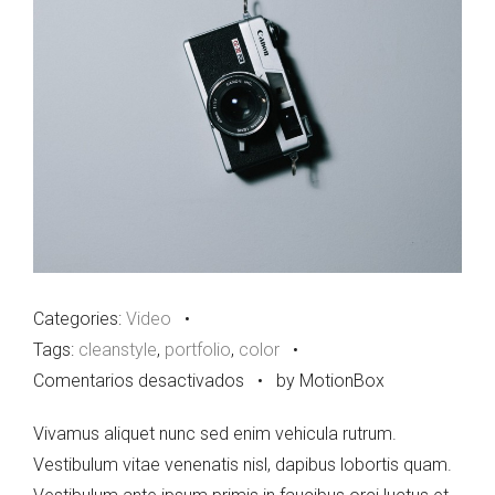
Categories:
Video
•
Tags:
cleanstyle
,
portfolio
,
color
•
en
Comentarios desactivados
•
by MotionBox
Vimeo
Vivamus aliquet nunc sed enim vehicula rutrum.
Video
Vestibulum vitae venenatis nisl, dapibus lobortis quam.
Post